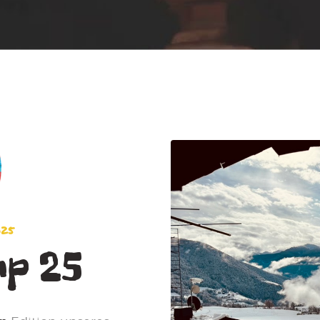
025
p 25