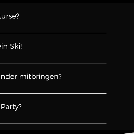
kurse?
in Ski!
inder mitbringen?
 Party?