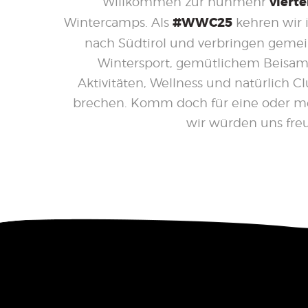
Willkommen zur nunmehr
viert
Wintercamps. Als
#WWC25
kehren wir 
nach Südtirol und verbringen gem
Wintersport, gemütlichem Beisam
Aktivitäten, Wellness und natürlich C
brechen. Komm doch für eine oder me
wir würden uns fre