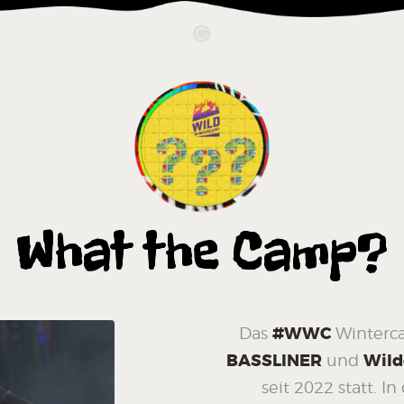
What the Camp?
Das
#WWC
Winterca
BASSLINER
und
Wild
seit 2022 statt. I