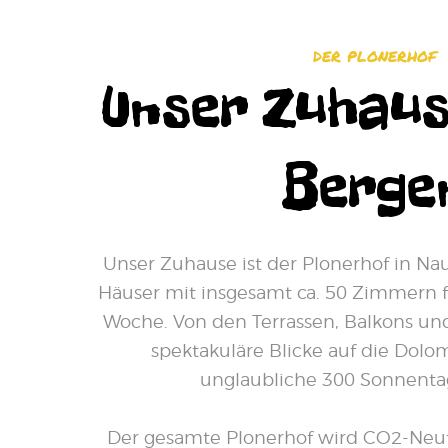
DER PLONERHOF
Unser Zuhaus
Berge
Unser Zuhause ist der Plonerhof in Nau
Häuser mit insgesamt ca. 50 Zimmern f
Woche. Von den Terrassen, Balkons un
spektakuläre Blicke auf die Dolom
unglaubliche 300 Sonnentag
Der gesamte Plonerhof wird CO2-Neut