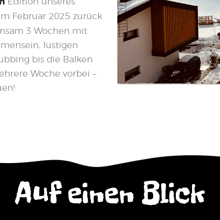
en
Edition unseres
im Februar 2025 zurück
einsam 3 Wochen mit
mensein, lustigen
lubbing bis die Balken
hrere Woche vorbei –
uen!
Auf einen Blick