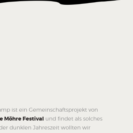
mp ist ein Gemeinschaftsprojekt von
e Möhre Festival
und findet als solches
n der dunklen Jahreszeit wollten wir